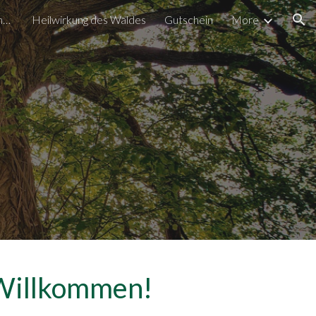
Für Unternehmen & Organisationen
Heilwirkung des Waldes
Gutschein
More
ion
 Willkommen!