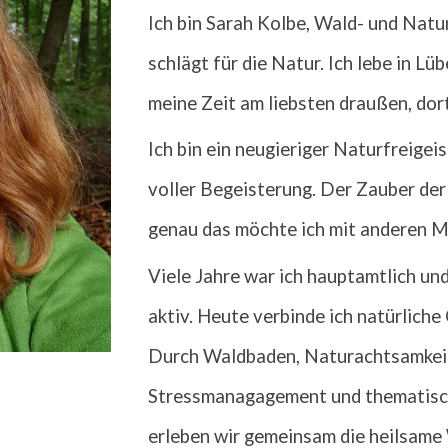
I
ch bin Sarah Kolbe, Wald- und Natu
schlägt für die Natur. Ich lebe in Lü
meine Zeit am liebsten draußen, dort
Ich bin ein neugieriger Naturfreigei
voller Begeisterung. Der Zauber der
genau das möchte ich mit anderen M
Viele Jahre war ich hauptamtlich un
aktiv. H
eute v
erbinde ich natürlich
Durch Waldbaden, Naturachtsamkeit
Stressmanagagement und thematisch
erleben wir gemeinsam die heilsame 