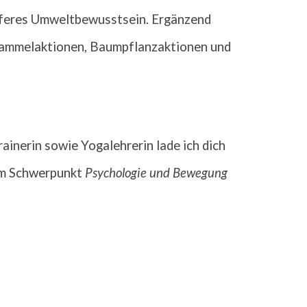
eferes Umweltbewusstsein. Ergänzend
lsammelaktionen, Baumpflanzaktionen und
rainerin
sowie
Yoga
l
ehrerin lade ich dich
em Schwerpunkt
Psychologie
und
Bewegung